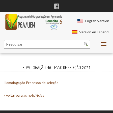
er
a fiyatları
 fiyatları
English Version
Versión en Español
rt
rt
scort
cort
cort
cort
izle
izle
izle
sa escort
HOMOLOGAÇÃO PROCESSO DE SELEÇÃO 2021
Homologação Processo de seleção
« voltar para as notï¿½cias