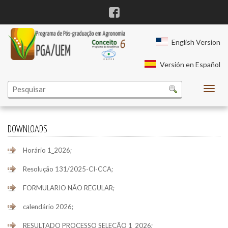
r
viagra fiyatları
cialis fiyatları
English Version
Versión en Español
t
t
scort
escort
rno izle
rno izle
rno izle
izmir escort
izmir escort
izmir escort
DOWNLOADS
Horário 1_2026;
Resolução 131/2025-CI-CCA;
FORMULARIO NÃO REGULAR;
calendário 2026;
RESULTADO PROCESSO SELEÇÃO 1_2026;